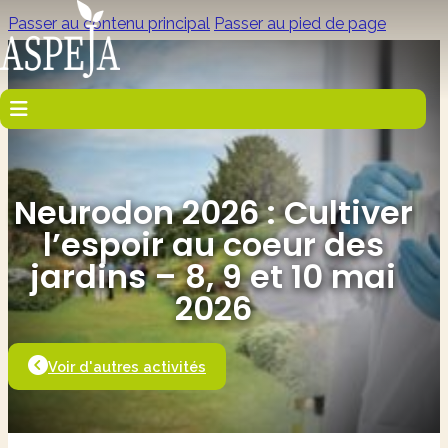
Passer au contenu principal
Passer au pied de page
Neurodon 2026 : Cultiver
l’espoir au coeur des
jardins – 8, 9 et 10 mai
2026
Voir d'autres activités