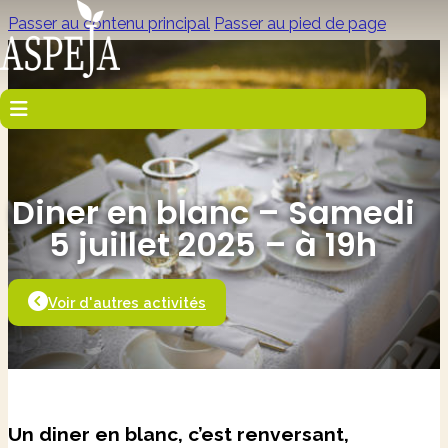
Passer au contenu principal
Passer au pied de page
Diner en blanc – Samedi
5 juillet 2025 – à 19h
Voir d'autres activités
Un
diner
en
blanc
, c’est renversant,