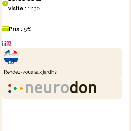
visite :
1h30
Prix :
5€
Leaflet
|
©
OpenStreetMap
+
−
Rendez-vous aux jardins