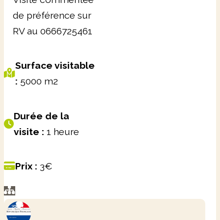
de préférence sur
RV au 0666725461
Surface visitable
:
5000 m2
Durée de la
visite :
1 heure
Prix :
3€
Leaflet
|
©
OpenStreetMap
+