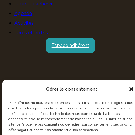
Pourquoi adhérer
Agenda
Activités
Parcs et jardins
Espace adhérent
Gérer le consentement
Pour offrir les meilleures expériences, nous utilisons des technologies telles
que les cookies pour stocker et/ou accéder aux informations des appareils.
Le fait de consentir à ces technologies nous permettra de traiter des
données telles que le comportement de navigation ou les ID uniques sur ce
site. Le fait de ne pas consentir ou de retirer son consentement peut avoir un
effet négatif sur certaines caractéristiques et fonctions.