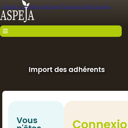
Passer au contenu principal
Passer au pied de page
Import des adhérents
Vous
Connexio